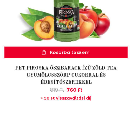
Kosárba teszem
PET PIROSKA ŐSZIBARACK ÍZŰ ZÖLD TEA
GYÜMÖLCSSZÖRP CUKORRAL ÉS
ÉDESÍTŐSZEREKKEL
Original
Current
819
Ft
760
Ft
price
price
+
50
Ft
visszaváltási díj
was:
is:
819 Ft.
760 Ft.