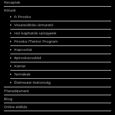
Receptek
Rólunk
A Piroska
Visszaváltási útmutató
Hol kaphatók szörpjeink
Piroska Mentor Program
Kapcsolat
#piroskacsalád
Karrier
Termékek
Élelmiszer-biztonság
Menedzsment
Blog
Online elállás