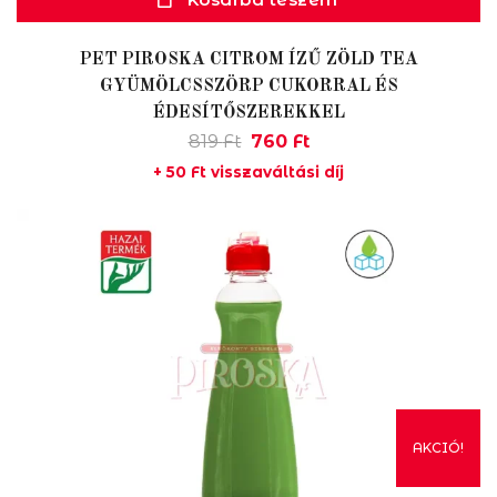
PET PIROSKA CITROM ÍZŰ ZÖLD TEA
GYÜMÖLCSSZÖRP CUKORRAL ÉS
ÉDESÍTŐSZEREKKEL
Original
Current
819
Ft
760
Ft
price
price
+
50
Ft
visszaváltási díj
was:
is:
819 Ft.
760 Ft.
AKCIÓ!