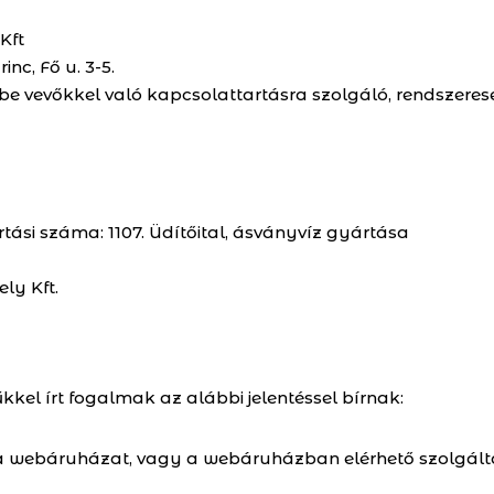
Kft
nc, Fő u. 3-5.
be vevőkkel való kapcsolattartásra szolgáló, rendszerese
ási száma: 1107. Üdítőital, ásványvíz gyártása
ly Kft.
el írt fogalmak az alábbi jelentéssel bírnak:
ki a webáruházat, vagy a webáruházban elérhető szolgá