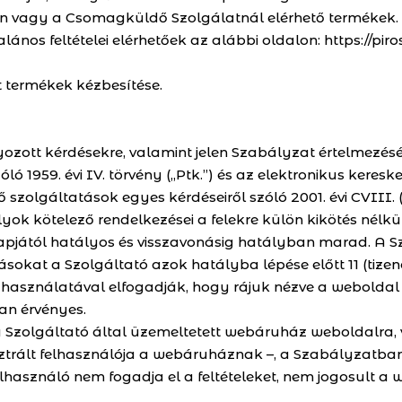
an vagy a Csomagküldő Szolgálatnál elérhető termékek.
ltalános feltételei elérhetőek az alábbi oldalon: https://pi
ett termékek kézbesítése.
yozott kérdésekre, valamint jelen Szabályzat értelmezés
óló 1959. évi IV. törvény („Ptk.”) és az elektronikus kere
zolgáltatások egyes kérdéseiről szóló 2001. évi CVIII. (E
ok kötelező rendelkezései a felekre külön kikötés nélkül
 napjától hatályos és visszavonásig hatályban marad. A 
sokat a Szolgáltató azok hatályba lépése előtt 11 (ti
 használatával elfogadják, hogy rájuk nézve a webolda
n érvényes.
a Szolgáltató által üzemeltetett webáruház weboldalra
sztrált felhasználója a webáruháznak –, a Szabályzatb
elhasználó nem fogadja el a feltételeket, nem jogosult 