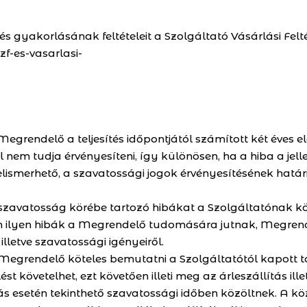
it és gyakorlásának feltételeit a Szolgáltató Vásárlási Fe
zf-es-vasarlasi-
 Megrendelő a teljesítés időpontjától számított két éves e
em tudja érvényesíteni, így különösen, ha a hiba a jel
elismerhető, a szavatossági jogok érvényesítésének határid
, szavatosság körébe tartozó hibákat a Szolgáltatónak költ
n ilyen hibák a Megrendelő tudomására jutnak, Megrend
 illetve szavatossági igényeiről.
a Megrendelő köteles bemutatni a Szolgáltatótól kapott
lést követelhet, ezt követően illeti meg az árleszállítás ill
gás esetén tekinthető szavatossági időben közöltnek. A k