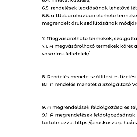
6.4. hírlevél küldése,
6.5. rendelések leadásának lehetővé tét
6.6. a Webáruházban elérhető termékek 
megrendelt áruk szállításának módjáról 
7. Megvásárolható termékek, szolgált
7.1. A megvásárolható termékek körét a
vasarlasi-feltetelek/
8. Rendelés menete, szállítási és fizetési
8.1. A rendelés menetét a Szolgáltató V
9. A megrendelések feldolgozása és telj
9.1. A megrendelések feldolgozásának l
tartalmazza: https://piroskaszorp.hu/asz