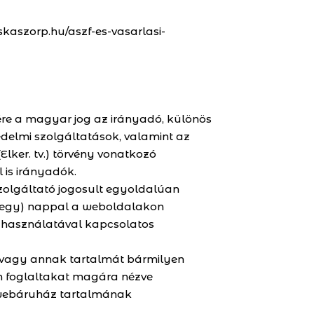
roskaszorp.hu/aszf-es-vasarlasi-
ére a magyar jog az irányadó, különös
skedelmi szolgáltatások, valamint az
lker. tv.) törvény vonatkozó
 is irányadók.
Szolgáltató jogosult egyoldalúan
zenegy) nappal a weboldalakon
l használatával kapcsolatos
, vagy annak tartalmát bármilyen
an foglaltakat magára nézve
a webáruház tartalmának