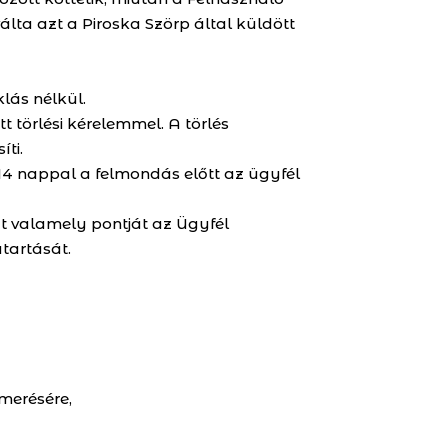
álta azt a Piroska Szörp által küldött
lás nélkül.
tt törlési kérelemmel. A törlés
ti.
 14 nappal a felmondás előtt az ügyfél
at valamely pontját az Ügyfél
tartását.
merésére,