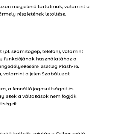
azon megjelenő tartalmak, valamint a
mely részletének letöltése,
(pl. számítógép, telefon), valamint
hány funkciójának használatához a
engedélyezésére, esetleg Flash-re.
, valamint a jelen Szabályzat
ra, a fennálló jogosultságait és
hogy ezek a változások nem fogják
tségeit.
között köttetik, miután a Felhasználó