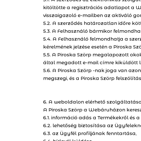
kitöltötte a regisztrációs adatlapot a 
visszaigazoló e-mailben az aktiváló go
5.2. A szerződés határozatlan időre kött
5.3. A Felhasználó bármikor felmondhatj
5.4. A Felhasználó felmondhatja a szerző
kérelmének jelzése esetén a Piroska Ször
5.5. A Piroska Szörp megalapozott okok
által megadott e-mail címre kiküldött le
5.6. A Piroska Szörp -nak joga van azo
megszegi, és a Piroska Szörp felszólí
6. A weboldalon elérhető szolgáltatás
A Piroska Szörp a Webáruházon kereszt
6.1. információ adás a Termékekről és a
6.2. lehetőség biztosítása az Ügyfelek
6.3. az Ügyfél profiljának fenntartása,