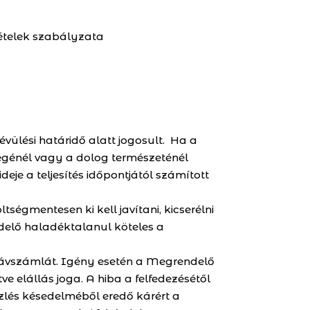
ltételek szabályzata
lévülési határidő alatt jogosult. Ha a
legénél vagy a dolog természeténél
eje a teljesítés időpontjától számított
ségmentesen ki kell javítani, kicserélni
elő haladéktalanul köteles a
 távszámlát. Igény esetén a Megrendelő
etve elállás joga. A hiba a felfedezésétől
özlés késedelméből eredő kárért a