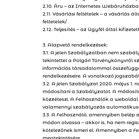
2.10. Áru – az Internetes Webáruházb
2.11. Vásárlási feltételek – a vásárlás á
feltetelek/
2.12. Teljesítés – az Ügyfél által kifizet
3. Alapvető rendelkezések:
3.1. A jelen Szabályzatban nem szabál
tekintettel a Polgári Törvénykönyvről sz
információs társadalommal összefüggő s
rendelkezéseire. A vonatkozó jogszabály
3.2. A jelen Szabályzat 2020. május 1.
módosítani a Szabályzatot. A módosítá
közzéteszi. A Felhasználók a weboldal
valamennyi szabályozás automatikusa
3.3. A Felhasználó, amennyiben belép 
módon olvassa – akkor is, ha nem regi
kötelezőnek ismeri el. Amennyiben a F
megtekintésére.