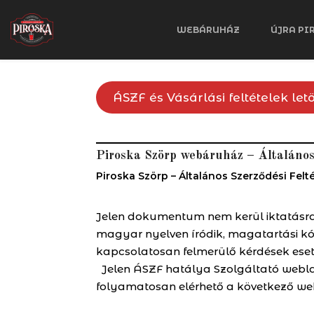
WEBÁRUHÁZ
ÚJRA PI
ÁSZF és Vásárlási feltételek let
Piroska Szörp webáruház – Általános 
Piroska Szörp – Általános Szerződési Felt
Jelen dokumentum nem kerül iktatásra,
magyar nyelven íródik, magatartási kó
kapcsolatosan felmerülő kérdések eset
Jelen ÁSZF hatálya Szolgáltató weblapj
folyamatosan elérhető a következő webol