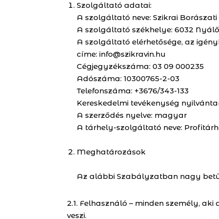
Szolgáltató adatai:
A szolgáltató neve: Szikrai Borászati 
A szolgáltató székhelye: 6032 Nyálőri
A szolgáltató elérhetősége, az igény
címe: info@szikravin.hu
Cégjegyzékszáma: 03 09 000235
Adószáma: 10300765-2-03
Telefonszáma: +3676/343-133
Kereskedelmi tevékenység nyilvántart
A szerződés nyelve: magyar
A tárhely-szolgáltató neve: Profitárhe
Meghatározások
Az alábbi Szabályzatban nagy betűkk
2.1. Felhasználó – minden személy, a
veszi.