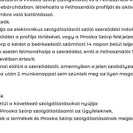
Webáruházban, létrehozta a Felhasználói profilját és aktiv
mbra való kattintással.
etik.
a az elektronikus szolgáltatásról szóló szerződést indok
dést a profilja törlésével, vagy a Piroska Szörp felé jelze
p a kérést a beérkezéstől számított 14 napon belül teljesí
 esetén felmondhatja a szerződést, erről a Felhasználót
vélben értesíti.
nnal elállni a szerződéstől, amennyiben a jelen szabályz
tása után 2 munkanappal sem szünteti meg az ilyen maga
ok
ül a következő szolgáltatásokat nyújtja:
 Piroska Szörp szolgáltatásairól az Ügyfeleknek,
nek a termékek és Piroska Szörp szolgáltatásainak megis