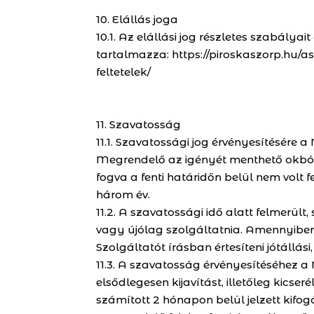
10. Elállás joga
10.1. Az elállási jog részletes szabálya
tartalmazza: https://piroskaszorp.hu/as
feltetelek/
11. Szavatosság
11.1. Szavatossági jog érvényesítésére a
Megrendelő az igényét menthető okból n
fogva a fenti határidőn belül nem volt f
három év.
11.2. A szavatossági idő alatt felmerült
vagy újólag szolgáltatnia. Amennyibe
Szolgáltatót írásban értesíteni jótállási,
11.3. A szavatosság érvényesítéséhez 
elsődlegesen kijavítást, illetőleg kicseré
számított 2 hónapon belül jelzett kifo