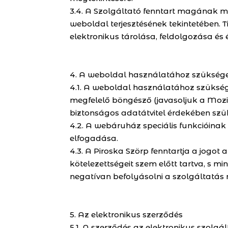
3.4. A Szolgáltató fenntart magának m
weboldal terjesztésének tekintetében.
elektronikus tárolása, feldolgozása és 
4. A weboldal használatához szükséges
4.1. A weboldal használatához szüksége
megfelelő böngésző (javasoljuk a Mozil
biztonságos adatátvitel érdekében szüks
4.2. A webáruház speciális funkcióinak
elfogadása.
4.3. A Piroska Szörp fenntartja a jogot
kötelezettségeit szem előtt tartva, s m
negatívan befolyásolni a szolgáltatás m
5. Az elektronikus szerződés
5.1. A szerződés az elektronikus szolgá