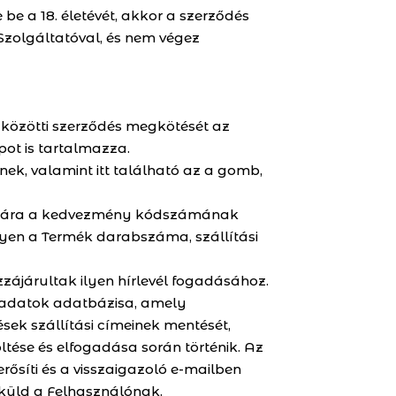
 be a 18. életévét, akkor a szerződés
 Szolgáltatóval, és nem végez
l közötti szerződés megkötését az
ot is tartalmazza.
k, valamint itt található az a gomb,
 számára a kedvezmény kódszámának
lyen a Termék darabszáma, szállítási
zzájárultak ilyen hírlevél fogadásához.
lt adatok adatbázisa, amely
ések szállítási címeinek mentését,
öltése és elfogadása során történik. Az
ősíti és a visszaigazoló e-mailben
t küld a Felhasználónak.