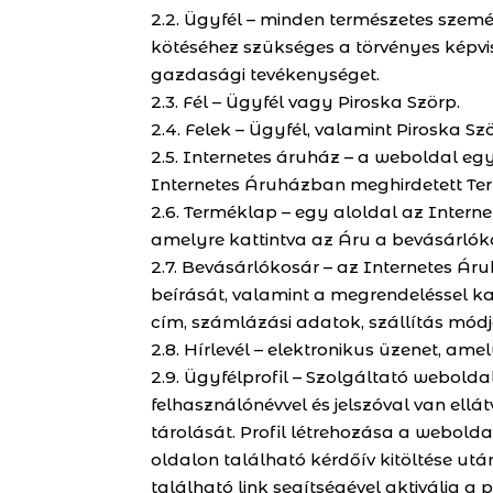
2.2. Ügyfél – minden természetes személy
kötéséhez szükséges a törvényes képvise
gazdasági tevékenységet.
2.3. Fél – Ügyfél vagy Piroska Szörp.
2.4. Felek – Ügyfél, valamint Piroska S
2.5. Internetes áruház – a weboldal egy
Internetes Áruházban meghirdetett Te
2.6. Terméklap – egy aloldal az Inter
amelyre kattintva az Áru a bevásárlók
2.7. Bevásárlókosár – az Internetes Á
beírását, valamint a megrendeléssel k
cím, számlázási adatok, szállítás módja
2.8. Hírlevél – elektronikus üzenet, am
2.9. Ügyfélprofil – Szolgáltató webold
felhasználónévvel és jelszóval van ellá
tárolását. Profil létrehozása a webolda
oldalon található kérdőív kitöltése ut
található link segítségével aktiválja a