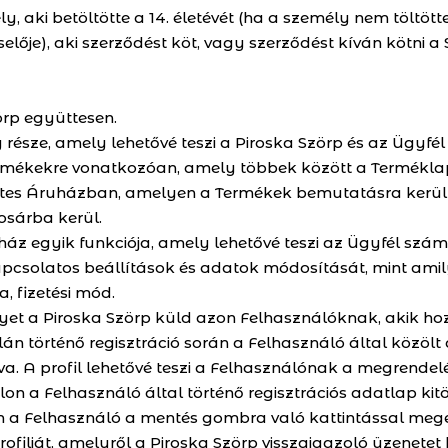
, aki betöltötte a 14. életévét (ha a személy nem töltötte
lője), aki szerződést köt, vagy szerződést kíván kötni a
zörp együttesen.
 része, amely lehetővé teszi a Piroska Szörp és az Ügyfé
rmékekre vonatkozóan, amely többek között a Terméklap
netes Áruházban, amelyen a Termékek bemutatásra kerülne
osárba kerül.
ruház egyik funkciója, amely lehetővé teszi az Ügyfél
apcsolatos beállítások és adatok módosítását, mint ami
, fizetési mód.
elyet a Piroska Szörp küld azon Felhasználóknak, akik ho
alán történő regisztráció során a Felhasználó által közö
tva. A profil lehetővé teszi a Felhasználónak a megrendel
lon a Felhasználó által történő regisztrációs adatlap kit
án a Felhasználó a mentés gombra való kattintással meger
 profilját, amelyről a Piroska Szörp visszaigazoló üzenete