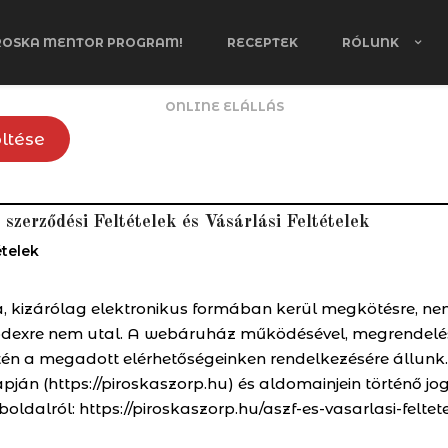
ROSKA MENTOR PROGRAM!
RECEPTEK
RÓLUNK
ONLINE ELÁLLÁS
öltése
szerződési Feltételek és Vásárlási Feltételek
ételek
 kizárólag elektronikus formában kerül megkötésre, nem
dexre nem utal. A webáruház működésével, megrendelési
én a megadott elérhetőségeinken rendelkezésére állunk.
án (https://piroskaszorp.hu) és aldomainjein történő jog
dalról: https://piroskaszorp.hu/aszf-es-vasarlasi-feltet