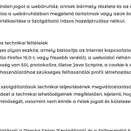
inden jogot a webáruház, annak bármely részlete és az 
 Tilos a webáruházban megjelenő tartalmak vagy azok bár
értékesítése a Szolgáltató írásos hozzájárulása nélkül.
 technikai feltételek
s olyan eszköz, amely biztosítja az internet kapcsolatot 
la Firefox 15.0-t, vagy frissebb verziót), a weboldal né
ég van SSL protokollra, illetve Java Scriptre, a cookie-k 
 használatához szükséges felhasználói profil létrehozása
 a szolgáltatások technikai teljesítésének megváltoztatásá
indezt a technikai lehetőségeinek megfelelően, kijelenti, 
inőségét, valamint nem érintik a Felek jogait és kötelezet
ltatásról a Piroska Szörp (Szolgáltató) és a Felhasználó 