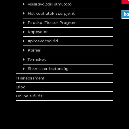
Visszaváltási útmutató
Hol kaphatók szörpjeink
Piroska Mentor Program
Kapcsolat
#piroskacsalád
Karrier
Termékek
Élelmiszer-biztonság
Menedzsment
Blog
Online elállás