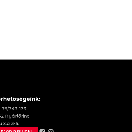
érhetőségeink:
 76/343-133
2 Nyárlőrinc,
utca 3-5.
ÍRJON NEKÜNK!