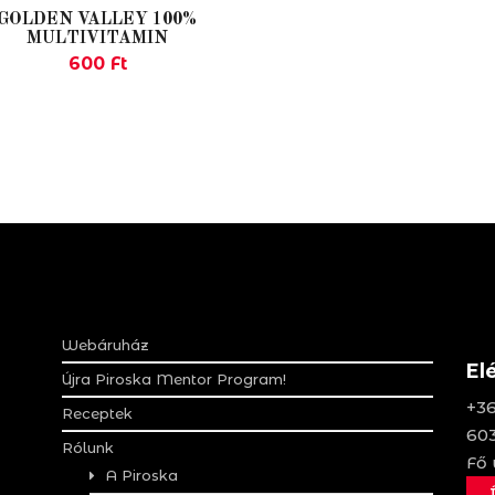
GOLDEN VALLEY 100%
MULTIVITAMIN
600
Ft
Webáruház
El
Újra Piroska Mentor Program!
+36
Receptek
603
Rólunk
Fő 
A Piroska