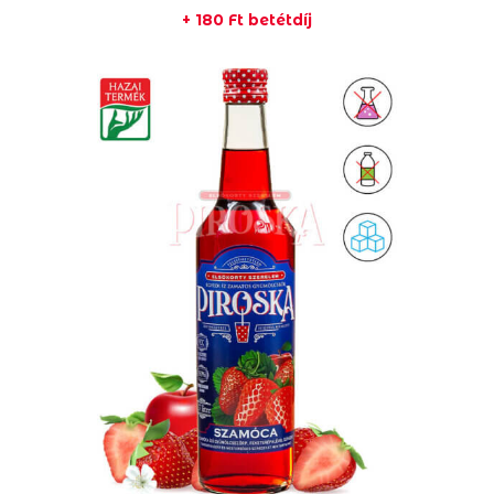
+
180
Ft
betétdíj