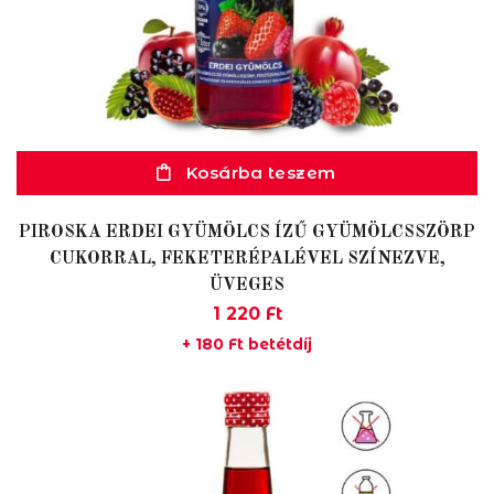
Kosárba teszem
PIROSKA ERDEI GYÜMÖLCS ÍZŰ GYÜMÖLCSSZÖRP
CUKORRAL, FEKETERÉPALÉVEL SZÍNEZVE,
ÜVEGES
1 220
Ft
+
180
Ft
betétdíj