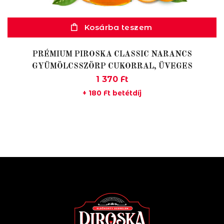
Kosárba teszem
PRÉMIUM PIROSKA CLASSIC NARANCS
GYÜMÖLCSSZÖRP CUKORRAL, ÜVEGES
1 370
Ft
+
180
Ft
betétdíj