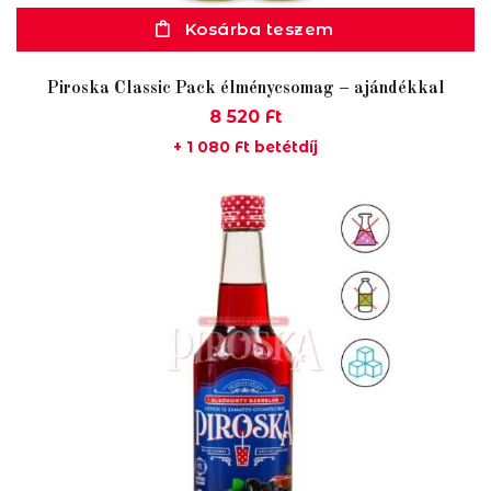
Kosárba teszem
Piroska Classic Pack élménycsomag – ajándékkal
8 520
Ft
+
1 080
Ft
betétdíj