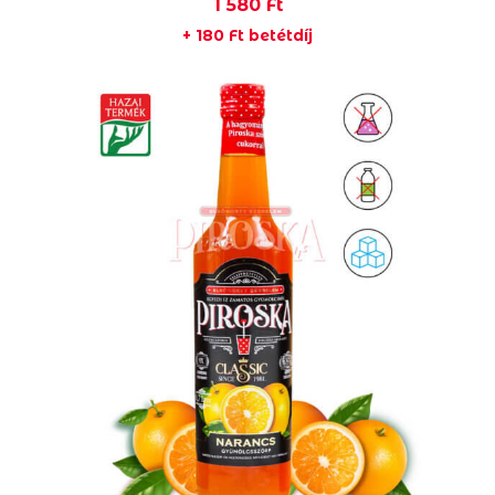
1 580
Ft
+
180
Ft
betétdíj