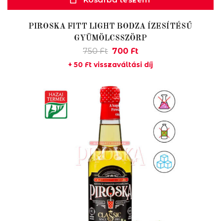
PIROSKA FITT LIGHT BODZA ÍZESÍTÉSŰ
GYÜMÖLCSSZÖRP
Original
Current
750
Ft
700
Ft
price
price
+
50
Ft
visszaváltási díj
was:
is:
750 Ft.
700 Ft.