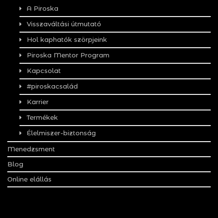
A Piroska
Visszaváltási útmutató
Hol kaphatók szörpjeink
Piroska Mentor Program
Kapcsolat
#piroskacsalád
Karrier
Termékek
Élelmiszer-biztonság
Menedzsment
Blog
Online elállás