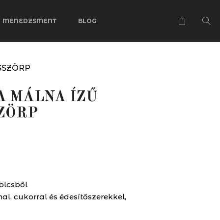
MENEDZSMENT
BLOG
SSZÖRP
A MÁLNA ÍZŰ
ZÖRP
l
urrent
rice
j
s:
60 Ft.
ölcsből
, cukorral és édesítőszerekkel,