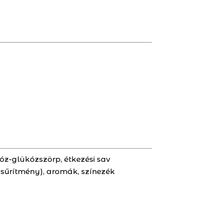
tóz-glükózszörp, étkezési sav
é sűrítmény), aromák, színezék