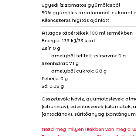
Egyedi íz zamatos gyümölcsből
50% gyümölcs tartalommal, cukorral és
Kilencszeres hígítás ajánlott
Átlagos tápértékek 100 ml termékben
Energia:
139 kJ/33 kcal
Zsír:
0 g
amelyből telített zsírsavak:
0 g
Szénhidrát:
7,1 g
amelyből cukrok:
6,8 g
Fehérje:
0 g
Só:
0,08 g
Összetevők
: ivóvíz, gyümölcslevek: al
(citromsav), édesítőszerek (cilamátok, 
[antociánok), sűrítőanyag (xantángumi)
Nézd meg milyen ízekben van még a