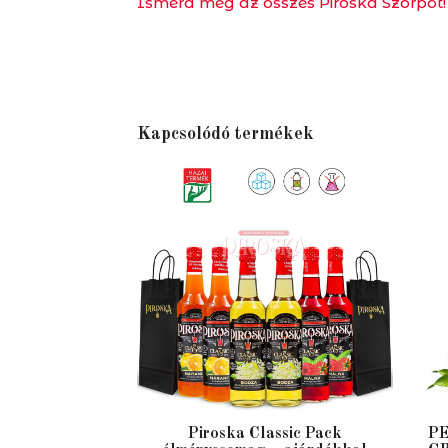
Ismerd meg az összes Piroska Szörpöt!
Kapcsolódó termékek
Piroska Classic Pack
PE