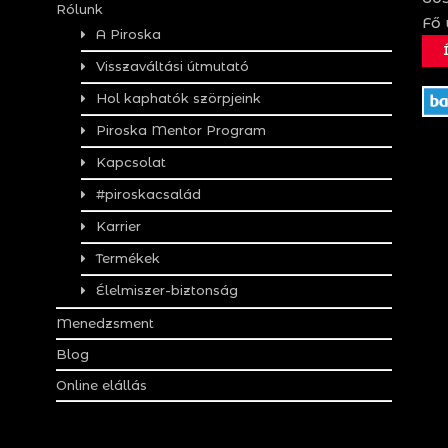
Rólunk
Fő 
A Piroska
Visszaváltási útmutató
Hol kaphatók szörpjeink
Piroska Mentor Program
Kapcsolat
#piroskacsalád
Karrier
Termékek
Élelmiszer-biztonság
Menedzsment
Blog
Online elállás