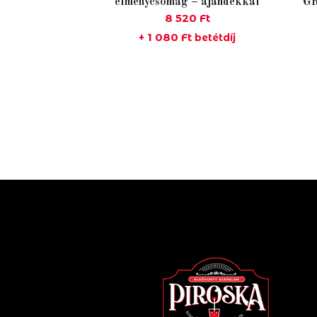
élménycsomag – ajándékkal
G
8 520
Ft
1 080
Ft
+
betétdíj