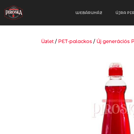
WEBÁRUHÁZ
ÚJRA PI
Üzlet
/
PET-palackos
/
Új generációs 