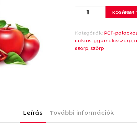
PET
KOSÁRBA 
PIROSKA
MÁLNA
ÍZŰ
Kategóriák:
PET-palacko
GYÜMÖLCSSZÖRP
cukros
,
gyümölcsszörp
,
mennyiség
szörp
,
szörp
Leírás
További információk