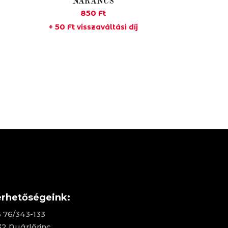
NARANCS
850
Ft
50
Ft
+
visszaváltási díj
érhetőségeink:
 76/343-133
2 Nyárlőrinc,