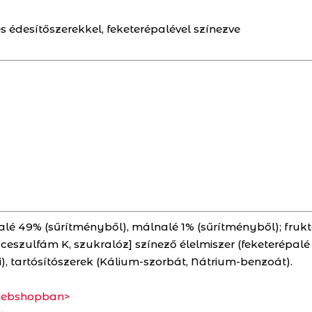
 édesítőszerekkel, feketerépalével színezve
malé 49% (sűrítményből), málnalé 1% (sűrítményből); fruk
aceszulfám K, szukralóz] színező élelmiszer (feketerépal
, tartósítószerek (Kálium-szorbát, Nátrium-benzoát).
 webshopban>