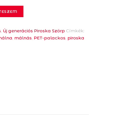
TESZEM
s
,
Új generációs Piroska Szörp
Címkék:
málna
,
málnás
,
PET-palackos
,
piroska