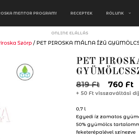
ROSKA MENTOR PROGRAM!
RECEPTEK
RÓLUNK
ONLINE ELÁLLÁS
Piroska Szörp
/ PET PIROSKA MÁLNA ÍZŰ GYÜMÖLC
PET PIROSK
GYÜMÖLCSS
Origina
C
819
Ft
760
Ft
price
p
+
50
Ft
visszaváltási dí
was:
i
819 Ft.
7
0,7 l
Egyedi íz zamatos gyüm
50% gyümölcs tartalommal
feketerépalével színezve