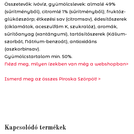
Összetevők:
ivóvíz, gyümölcslevek: almalé 49%
(sűrítményből), citromlé 1% (sűrítményből); fruktóz-
glükózszörp; étkezési sav (citromsav), édesítőszerek
(ciklamátok, aceszulfám K, szukralóz), aromák,
sűrítőanyag (xantángumi), tartósítószerek (Kálium-
szorbát, Nátrium-benzoát), antioxidáns
(aszkorbinsav).
Gyümölcstartalom min. 50%.
Nézd meg, milyen ízekben van még a webshopban>
Ismerd meg az összes Piroska Szörpöt! >
Kapcsolódó termékek