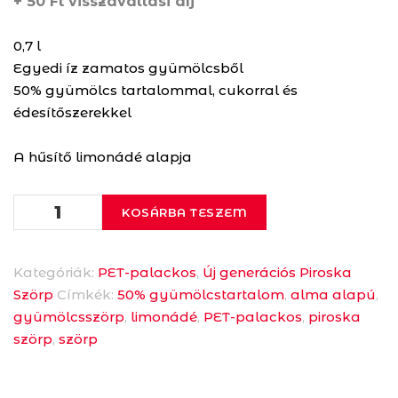
+
50
Ft
visszaváltási díj
was:
is:
819 Ft.
760 Ft.
0,7 l
Egyedi íz zamatos gyümölcsből
50% gyümölcs tartalommal, cukorral és
édesítőszerekkel
A hűsítő limonádé alapja
PET
KOSÁRBA TESZEM
PIROSKA
LIMONÁDÉ,
CITROM
Kategóriák:
PET-palackos
,
Új generációs Piroska
ÍZŰ
Szörp
Címkék:
50% gyümölcstartalom
,
alma alapú
,
GYÜMÖLCSSZÖRP
gyümölcsszörp
,
limonádé
,
PET-palackos
,
piroska
CUKORRAL
szörp
,
szörp
ÉS
ÉDESÍTŐSZEREKKEL