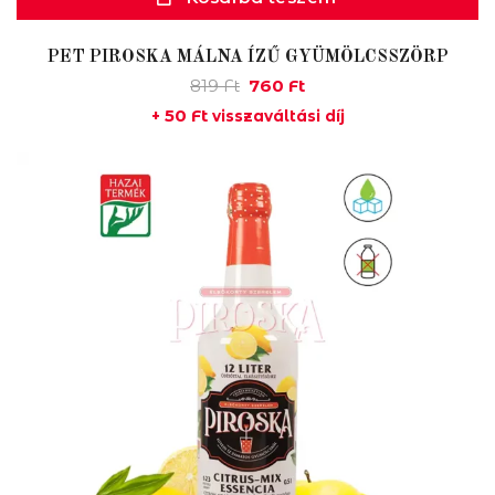
PET PIROSKA MÁLNA ÍZŰ GYÜMÖLCSSZÖRP
Original
Current
819
Ft
760
Ft
price
price
50
Ft
+
visszaváltási díj
was:
is:
819 Ft.
760 Ft.