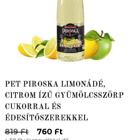
PET PIROSKA LIMONÁDÉ,
CITROM ÍZŰ GYÜMÖLCSSZÖRP
CUKORRAL ÉS
ÉDESÍTŐSZEREKKEL
Original
Current
819
Ft
760
Ft
price
price