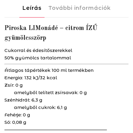
mennyiség
Leírás
További információk
Piroska LIMonádé – citrom ÍZŰ
gyümölcsszörp
Cukorral és édesítőszerekkel
50% gyümölcs tartalommal
Átlagos tápértékek 100 ml termékben
Energia:
132 kJ/32 kcal
Zsír:
0 g
amelyből telített zsírsavak:
0 g
Szénhidrát:
6,3 g
amelyből cukrok:
6,1 g
Fehérje:
0 g
Só:
0,08 g
———————————————————————