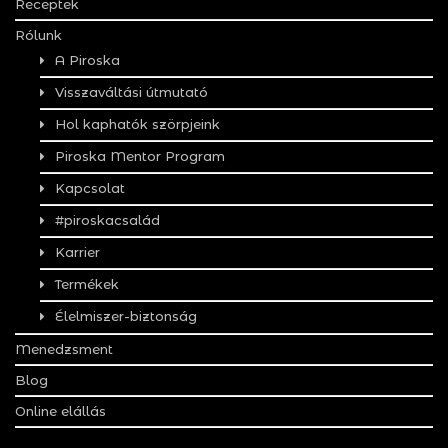
Receptek
Rólunk
A Piroska
Visszaváltási útmutató
Hol kaphatók szörpjeink
Piroska Mentor Program
Kapcsolat
#piroskacsalád
Karrier
Termékek
Élelmiszer-biztonság
Menedzsment
Blog
Online elállás