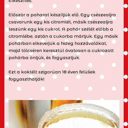
Elkészítés:
Először a poharat készítjük elő. Egy csészealjra
csavarunk egy kis citromlét, másik csészealjra
teszünk egy kis cukrot. A pohár szélét előbb a
citromlébe, aztán a cukorba mártjuk. Egy másik
pohárban elkeverjük a hideg hozzávalókat,
majd tölcséren keresztül óvatosan a cukrozott
pohárba öntjük, és fogyasztjuk.
Ezt a koktélt szigorúan 18 éven felüliek
fogyaszthatják!