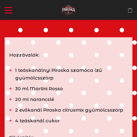
Hozzávalók:
1 teáskanálnyi Piroska szamóca ízű
gyümölcsszörp
30 ml Martini Rosso
20 ml narancslé
2 evőkanál Piroska citrusmix gyümölcsszörp
4 teáskanál cukor