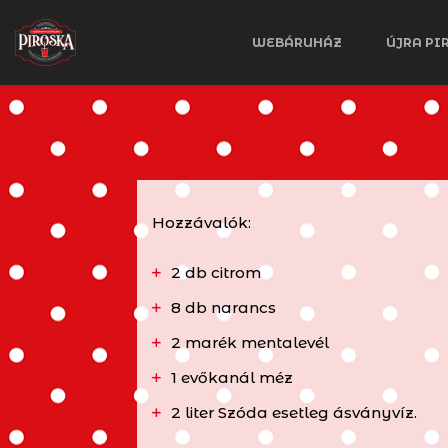
WEBÁRUHÁZ
ÚJRA PI
Hozzávalók:
2 db citrom
8 db narancs
2 marék mentalevél
1 evőkanál méz
2 liter Szóda esetleg ásványvíz.