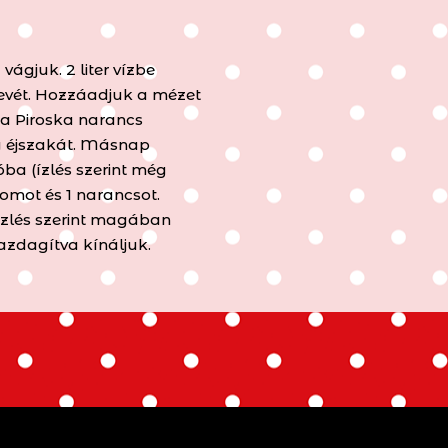
ágjuk. 2 liter vízbe
levét. Hozzáadjuk a mézet
 a Piroska narancs
gy éjszakát. Másnap
ba (ízlés szerint még
romot és 1 narancsot.
 Ízlés szerint magában
zdagítva kínáljuk.