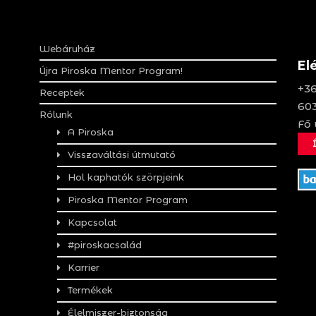
Webáruház
El
Újra Piroska Mentor Program!
+36
Receptek
603
Rólunk
Fő 
A Piroska
Visszaváltási útmutató
Hol kaphatók szörpjeink
Piroska Mentor Program
Kapcsolat
#piroskacsalád
Karrier
Termékek
Élelmiszer-biztonság