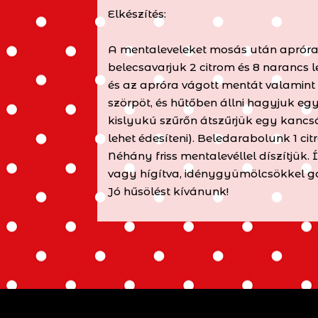
Elkészítés:
A mentaleveleket mosás után apróra v
belecsavarjuk 2 citrom és 8 narancs 
és az apróra vágott mentát valamint
szörpöt, és hűtőben állni hagyjuk e
kislyukú szűrőn átszűrjük egy kancsó
lehet édesíteni). Beledarabolunk 1 cit
Néhány friss mentalevéllel díszítjük.
vagy hígítva, idénygyümölcsökkel ga
Jó hűsölést kívánunk!