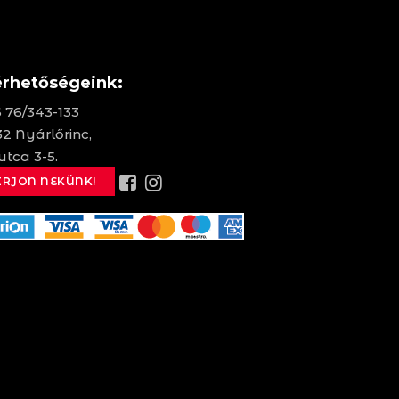
érhetőségeink:
 76/343-133
2 Nyárlőrinc,
utca 3-5.
ÍRJON NEKÜNK!