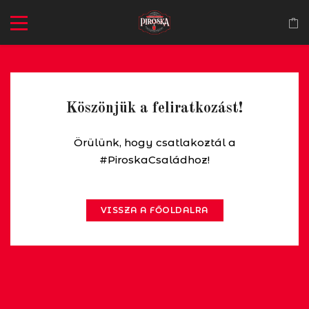
Köszönjük a feliratkozást!
Örülünk, hogy csatlakoztál a
#PiroskaCsaládhoz!
VISSZA A FŐOLDALRA