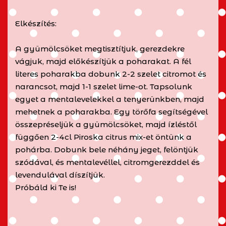
Elkészítés:
A gyümölcsöket megtisztítjuk, gerezdekre
vágjuk, majd előkészítjük a poharakat. A fél
literes poharakba dobunk 2-2 szelet citromot és
narancsot, majd 1-1 szelet lime-ot. Tapsolunk
egyet a mentalevelekkel a tenyerünkben, majd
mehetnek a poharakba. Egy törőfa segítségével
összepréseljük a gyümölcsöket, majd ízléstől
függően 2-4cl Piroska citrus mix-et öntünk a
pohárba. Dobunk bele néhány jeget, felöntjük
szódával, és mentalevéllel, citromgerezddel és
levendulával díszítjük.
Próbáld ki Te is!